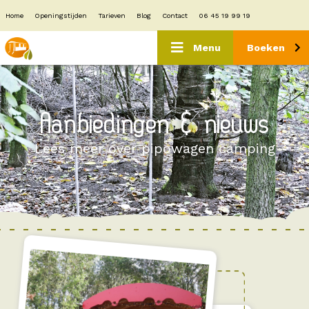
Home
Openingstijden
Tarieven
Blog
Contact
06 45 19 99 19
Menu
Boeken
Aanbiedingen & nieuws
Lees meer over pipowagen camping